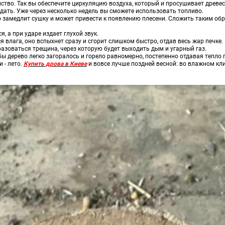
ство. Так вы обеспечите циркуляцию воздуха, который и просушивает древес
дать. Уже через несколько недель вы сможете использовать топливо.
то замедлит сушку и может привести к появлению плесени. Сложить таким обр
 а при ударе издает глухой звук.
ся влага, оно вспыхнет сразу и сгорит слишком быстро, отдав весь жар печке
азоваться трещина, через которую будет выходить дым и угарный газ.
ы дерево легко загоралось и горело равномерно, постепенно отдавая тепло 
 - лето.
Купить дрова в Киеве
и вовсе лучше поздней весной: во влажном кл