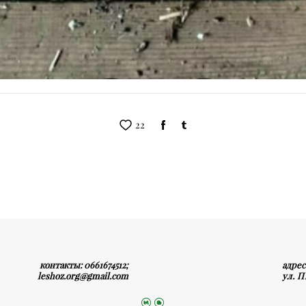
22
контакты: 0661674512
;
адрес
leshoz.org@gmail.com
ул. 