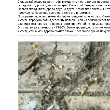
Складывайте дрова так, чтобы между ними оставалось простран
складывать дрова вдоль и поперек. Сложили? Теперь остается ж
Нельзя складывать дрова друг на друга, без всякой системы. Э
просушено. Но лучше всего оставить его в "домике".
Просушенное дерево имеет большие трещины и легко разрубается,
Учтите: пересушивать древесину нельзя. Если из полена уйдет в
разницы температур на поверхности кирпичной печки может обр
Оптимальная влажность - 15-20%. Этого уровня достаточно, чтоб
Учтите, что зимой дерево сохнет плохо. Идеальное время покупки
данные взяты из источника:https://drovnica-spb.ru/blog/kak-pravilno-sushit-drova