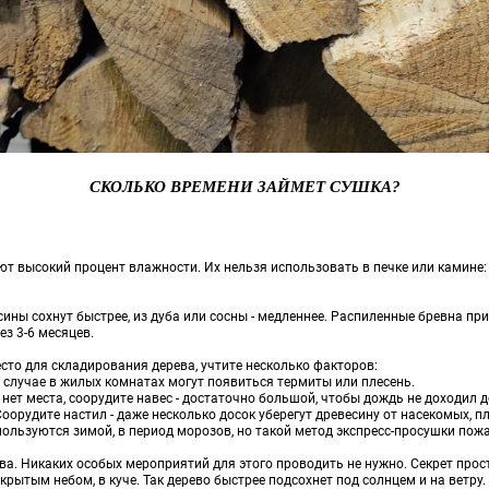
СКОЛЬКО ВРЕМЕНИ ЗАЙМЕТ СУШКА?
ют высокий процент влажности. Их нельзя использовать в печке или камине:
сины сохнут быстрее, из дуба или сосны - медленнее. Распиленные бревна пр
з 3-6 месяцев.
сто для складирования дерева, учтите несколько факторов:
случае в жилых комнатах могут появиться термиты или плесень.
нет места, соорудите навес - достаточно большой, чтобы дождь не доходил 
оорудите настил - даже несколько досок уберегут древесину от насекомых, п
пользуются зимой, в период морозов, но такой метод экспресс-просушки пож
ва. Никаких особых мероприятий для этого проводить не нужно. Секрет прос
ытым небом, в куче. Так дерево быстрее подсохнет под солнцем и на ветру. 